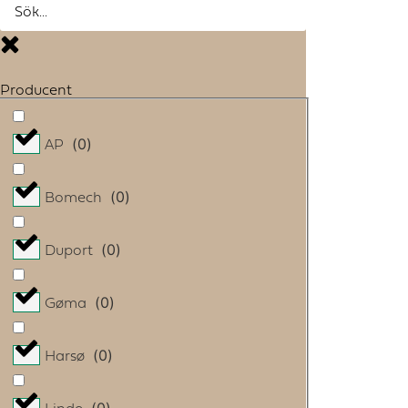
Producent
(
0
)
AP
(
0
)
Bomech
(
0
)
Duport
(
0
)
Gøma
(
0
)
Harsø
(
0
)