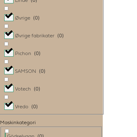
Linde
(
0
)
Øvrige
(
0
)
Øvrige fabrikater
(
0
)
Pichon
(
0
)
SAMSON
(
0
)
Votech
(
0
)
Vredo
Maskinkategori
(
0
)
Gödselvagn