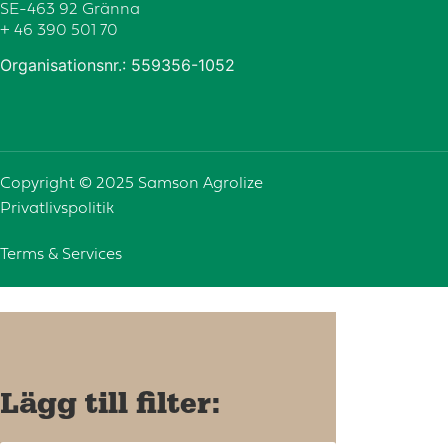
SE-463 92 Gränna
+ 46 390 501 70
Organisationsnr.: 559356-1052
Copyright © 2025 Samson Agrolize
Privatlivspolitik
Terms & Services
Lägg till filter: