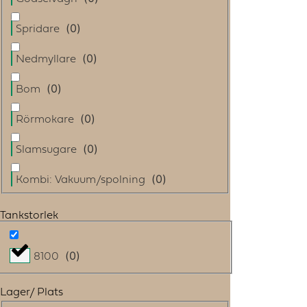
(
0
)
Spridare
(
0
)
Nedmyllare
(
0
)
Bom
(
0
)
Rörmokare
(
0
)
Slamsugare
(
0
)
Kombi: Vakuum/spolning
Tankstorlek
(
0
)
8100
Lager/ Plats