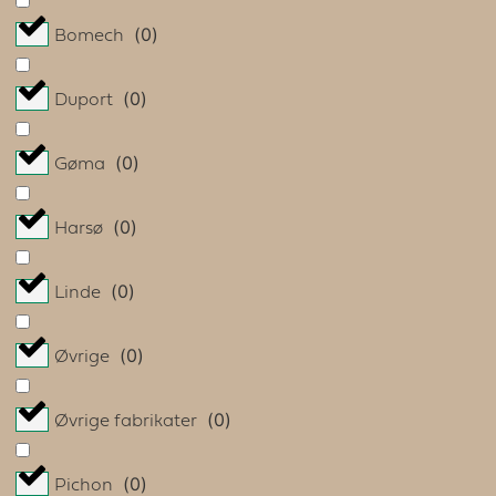
(
0
)
Bomech
(
0
)
Duport
(
0
)
Gøma
(
0
)
Harsø
(
0
)
Linde
(
0
)
Øvrige
(
0
)
Øvrige fabrikater
(
0
)
Pichon