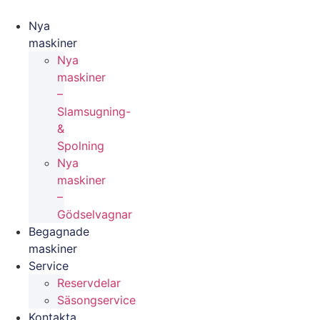
Videre
til
Nya
indhold
maskiner
Nya
maskiner
–
Slamsugning-
&
Spolning
Nya
maskiner
–
Gödselvagnar
Begagnade
maskiner
Service
Reservdelar
Säsongservice
Kontakta