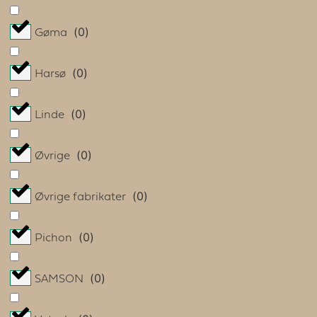
(
0
)
Gøma
(
0
)
Harsø
(
0
)
Linde
(
0
)
Øvrige
(
0
)
Øvrige fabrikater
(
0
)
Pichon
(
0
)
SAMSON