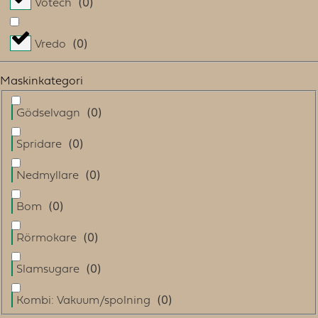
(
0
)
Votech
(
0
)
Vredo
Maskinkategori
(
0
)
Gödselvagn
(
0
)
Spridare
(
0
)
Nedmyllare
(
0
)
Bom
(
0
)
Rörmokare
(
0
)
Slamsugare
(
0
)
Kombi: Vakuum/spolning